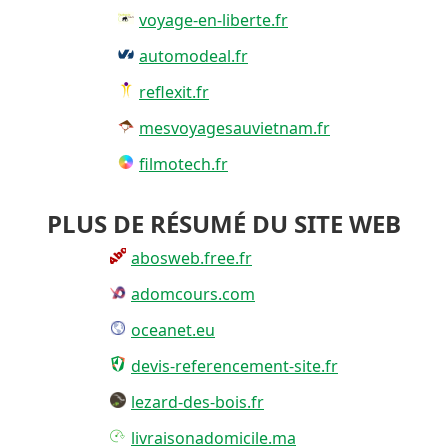
voyage-en-liberte.fr
automodeal.fr
reflexit.fr
mesvoyagesauvietnam.fr
filmotech.fr
PLUS DE RÉSUMÉ DU SITE WEB
abosweb.free.fr
adomcours.com
oceanet.eu
devis-referencement-site.fr
lezard-des-bois.fr
livraisonadomicile.ma