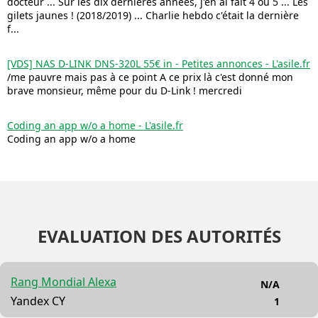
docteur ... Sur les dix dernières années, j'en ai fait 4 ou 5 ... Les
gilets jaunes ! (2018/2019) ... Charlie hebdo c'était la dernière
f...
[VDS] NAS D-LINK DNS-320L 55€ in - Petites annonces - L'asile.fr
/me pauvre mais pas à ce point A ce prix là c'est donné mon
brave monsieur, même pour du D-Link ! mercredi
Coding an app w/o a home - L'asile.fr
Coding an app w/o a home
EVALUATION DES AUTORITÉS
Rang Mondial Alexa
N/A
Yandex CY
1