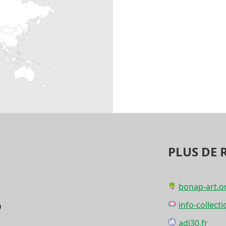
PLUS DE 
bonap-art.o
info-collecti
0
adi30.fr