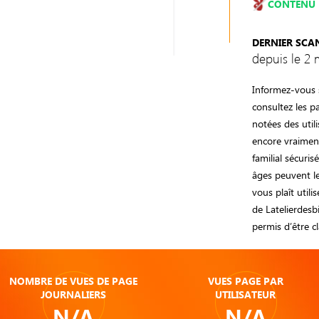
CONTENU 
DERNIER SCA
depuis le 2 
Informez-vous s
consultez les p
notées des utili
encore vraiment
familial sécuri
âges peuvent le 
vous plaît utili
de Latelierdesbi
permis d’être 
NOMBRE DE VUES DE PAGE
VUES PAGE PAR
JOURNALIERS
UTILISATEUR
N/A
N/A