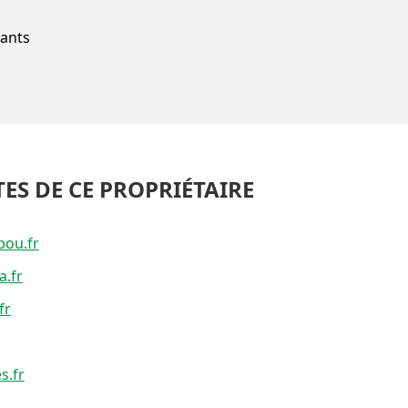
fants
TES DE CE PROPRIÉTAIRE
bou.fr
a.fr
fr
s.fr