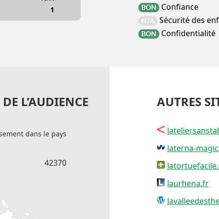
Confiance
BON
1
Sécurité des en
N/A
Confidentialité
BON
DE L’AUDIENCE
AUTRES SI
lateliersansta
sement dans le pays
laterna-magic
42370
latortuefacile.
laurhena.fr
lavalleedesthe