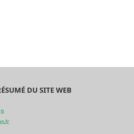
RÉSUMÉ DU SITE WEB
rg
on.fr