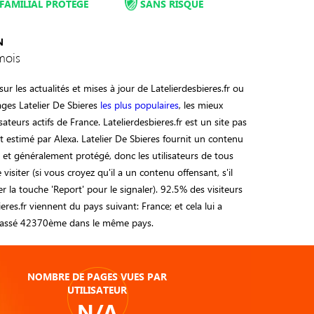
FAMILIAL PROTÉGÉ
SANS RISQUE
N
mois
ur les actualités et mises à jour de Latelierdesbieres.fr ou
ages Latelier De Sbieres
les plus populaires
, les mieux
sateurs actifs de France. Latelierdesbieres.fr est un site pas
 estimé par Alexa. Latelier De Sbieres fournit un contenu
sé et généralement protégé, donc les utilisateurs de tous
visiter (si vous croyez qu'il a un contenu offensant, s'il
ser la touche 'Report' pour le signaler). 92.5% des visiteurs
eres.fr viennent du pays suivant: France; et cela lui a
classé 42370ème dans le même pays.
NOMBRE DE PAGES VUES PAR
UTILISATEUR
N/A