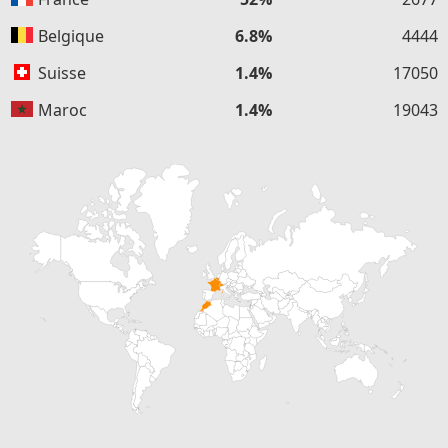
Belgique
6.8%
4444
Suisse
1.4%
17050
Maroc
1.4%
19043