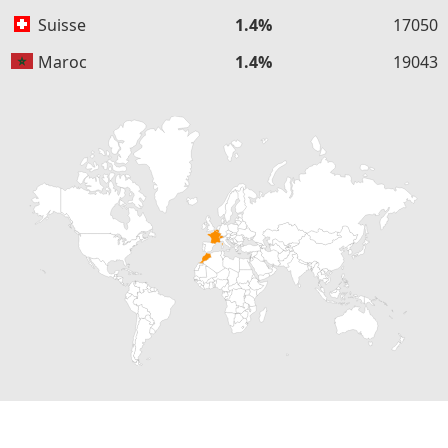
Suisse
1.4%
17050
Maroc
1.4%
19043