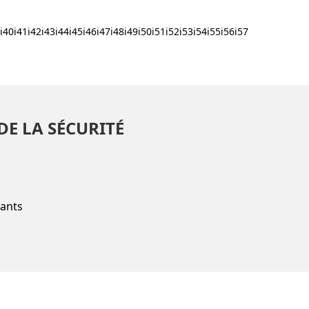
9i40i41i42i43i44i45i46i47i48i49i50i51i52i53i54i55i56i57
DE LA SÉCURITÉ
fants