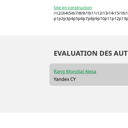
Site en construction
i1i2i3i4i5i6i7i8i9i10i11i12i13i14i15i16
p1p2p3p4p5p6p7p8p9p10p11p12p13p1
EVALUATION DES AUT
Rang Mondial Alexa
Yandex CY