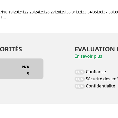
i17i18i19i20i21i22i23i24i25i26i27i28i29i30i31i32i33i34i35i36i37i38i3
...
ORITÉS
EVALUATION 
En savoir plus
N/A
Confiance
N/A
0
Sécurité des en
N/A
Confidentialité
N/A