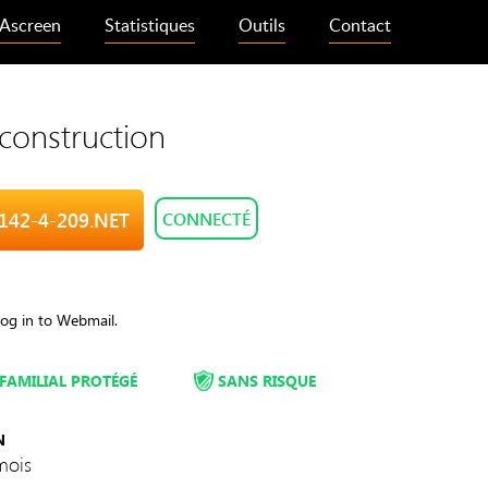
Ascreen
Statistiques
Outils
Contact
 construction
-142-4-209.NET
CONNECTÉ
Log in to Webmail.
FAMILIAL PROTÉGÉ
SANS RISQUE
N
mois