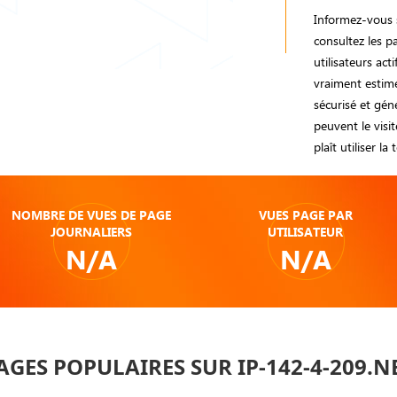
Informez-vous s
consultez les 
utilisateurs ac
vraiment estimé
sécurisé et gén
peuvent le visit
plaît utiliser la
NOMBRE DE VUES DE PAGE
VUES PAGE PAR
JOURNALIERS
UTILISATEUR
N/A
N/A
AGES POPULAIRES SUR IP-142-4-209.N