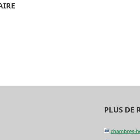
AIRE
PLUS DE 
chambres-ho