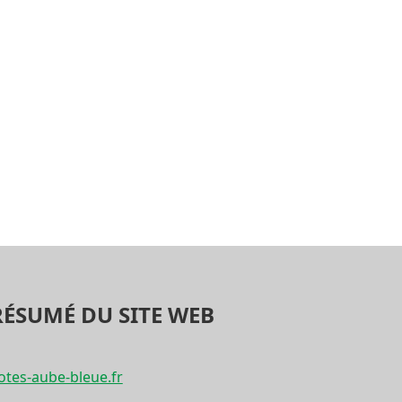
RÉSUMÉ DU SITE WEB
tes-aube-bleue.fr