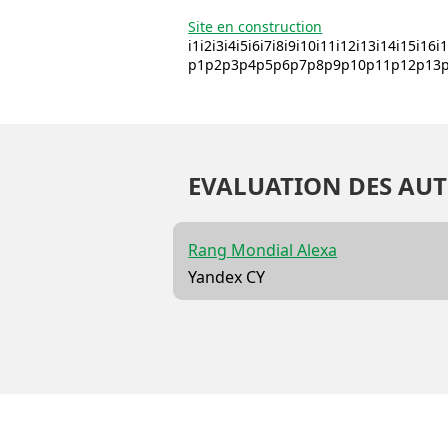
Site en construction
i1i2i3i4i5i6i7i8i9i10i11i12i13i14i15i16
p1p2p3p4p5p6p7p8p9p10p11p12p13p1
EVALUATION DES AUT
Rang Mondial Alexa
Yandex CY