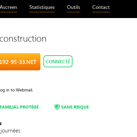
Ascreen
Statistiques
Outils
Contact
 construction
-192-95-33.NET
CONNECTÉ
Log in to Webmail.
FAMILIAL PROTÉGÉ
SANS RISQUE
N
 journées