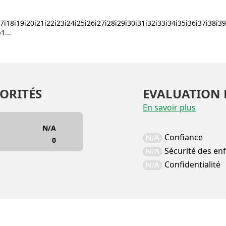
i17i18i19i20i21i22i23i24i25i26i27i28i29i30i31i32i33i34i35i36i37i38i3
...
ORITÉS
EVALUATION 
En savoir plus
N/A
Confiance
N/A
0
Sécurité des en
N/A
Confidentialité
N/A