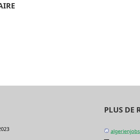
AIRE
PLUS DE 
2023
algerienjob