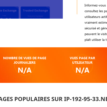
Informez-vous s
consultez les 
utilisateurs ac
vraiment estimé
sécurisé et gén
peuvent le visit
plaît utiliser la
NOMBRE DE VUES DE PAGE
VUES PAGE PAR
JOURNALIERS
UTILISATEUR
N/A
N/A
AGES POPULAIRES SUR IP-192-95-33.N