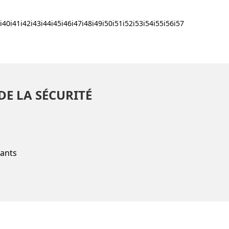
9i40i41i42i43i44i45i46i47i48i49i50i51i52i53i54i55i56i57
DE LA SÉCURITÉ
fants