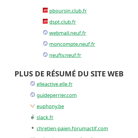
pboursin.club.fr
dspt.club.fr
webmail.neuf.fr
moncompte.neuf.fr
neuftv.neuf.fr
PLUS DE RÉSUMÉ DU SITE WEB
elleactive.elle.fr
guideperrier.com
euphony.be
slack.fr
chretien-paien.forumactif.com