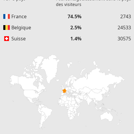
des visiteurs
France
74.5%
2743
Belgique
2.5%
24533
Suisse
1.4%
30575