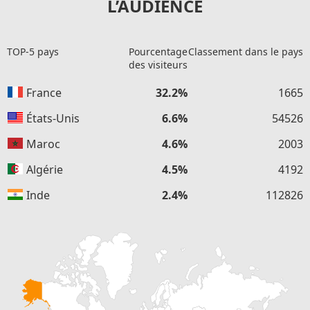
L’AUDIENCE
TOP-5 pays
Pourcentage
Classement dans le pays
des visiteurs
France
32.2%
1665
États-Unis
6.6%
54526
Maroc
4.6%
2003
Algérie
4.5%
4192
Inde
2.4%
112826