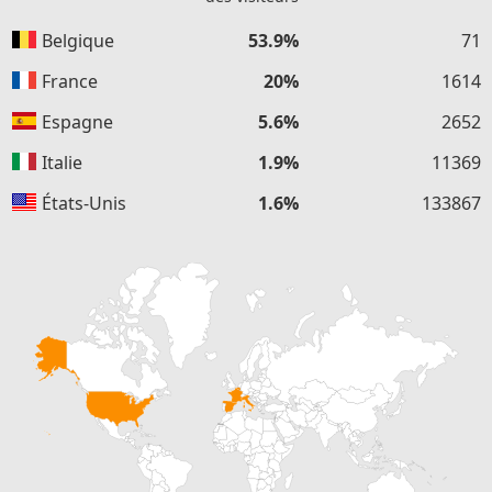
Belgique
53.9%
71
France
20%
1614
Espagne
5.6%
2652
Italie
1.9%
11369
États-Unis
1.6%
133867