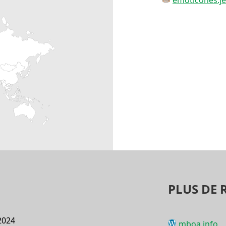
emoticones.je
PLUS DE 
2024
mboa.info