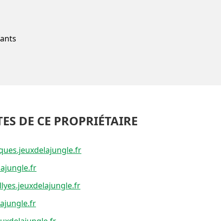
fants
TES DE CE PROPRIÉTAIRE
ques.jeuxdelajungle.fr
ajungle.fr
lyes.jeuxdelajungle.fr
ajungle.fr