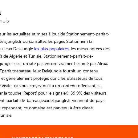
N
mois
ur les actualités et mises à jour de Stationnement-parfait-
elajungle.fr ou consultez les pages Stationnem En
au Jeux Delajungle
les plus populaires
, les mieux notées des
ifs de Algérie et Tunisie. Stationnement-parfait-de-
jungle.fr est un site pas encore vraiment estimé par Alexa.
Tparfaitdebateau Jeux Delajungle fournit un contenu
sé et généralement protégé, donc les utilisateurs de tous
visiter (si vous croyez qu'il a un contenu offensant, s'il
ser la touche 'Report' pour le signaler). 39.9% des visiteurs
nt-parfait-de-bateau.jeuxdelajungle.fr viennent du pays
e; cependant, ce domaine est parvenu à être classé
unisie.