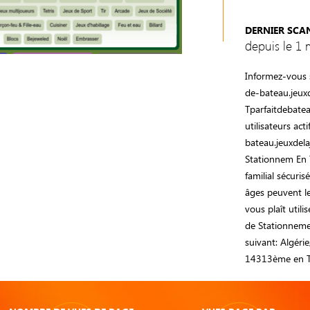
DERNIER SCA
depuis le 1 
Informez-vous s
de-bateau.jeuxd
Tparfaitdebate
utilisateurs act
bateau.jeuxdela
Stationnem En 
familial sécuri
âges peuvent le 
vous plaît utili
de Stationneme
suivant: Algéri
14313ème en T