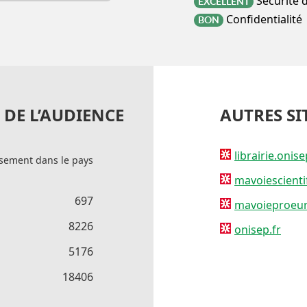
Sécurité 
EXCELLENT
Confidentialité
BON
DE L’AUDIENCE
AUTRES SI
librairie.onise
sement dans le pays
mavoiescienti
697
mavoieproeur
8226
onisep.fr
5176
18406