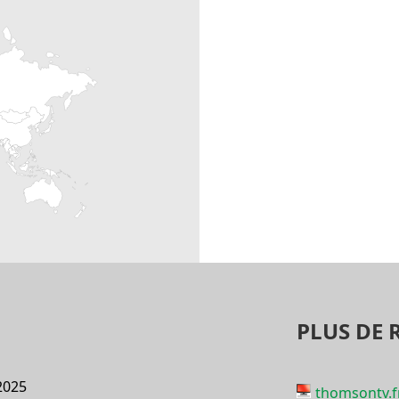
PLUS DE 
2025
thomsontv.f