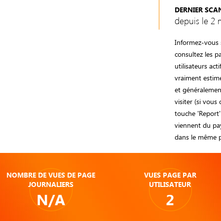
DERNIER SCA
depuis le 2 
Informez-vous s
consultez les 
utilisateurs act
vraiment estimé
et généralement
visiter (si vous
touche 'Report'
viennent du pay
dans le même p
NOMBRE DE VUES DE PAGE
VUES PAGE PAR
JOURNALIERS
UTILISATEUR
N/A
2