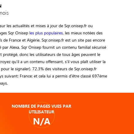
N
mois
ur les actualités et mises à jour de Sqr.onisep.fr ou
pages Sqr Onisep
les plus populaires
, les mieux notées des
ifs de France et Algérie. Sqr.onisep.fr est un site pas encore
 par Alexa. Sqr Onisep fournit un contenu familial sécurisé
 protégé, donc les utilisateurs de tous âges peuvent le
 croyez qu'il a un contenu offensant, s'il vous plaît utiliser la
 pour le signaler). 72.3% des visiteurs de Sqr.onisep.fr
s suivant: France; et cela lui a permis d’être classé 697ème
ays.
NOMBRE DE PAGES VUES PAR
UTILISATEUR
N/A