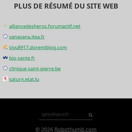
PLUS DE RÉSUMÉ DU SITE WEB
alliancedesheros.forumactif.net
vanavana.itea.fr
siyu8917.doremiblog.com
bio-sante.fr
clinique-saint-pierre.be
saturn.etat.lu
© 2026
Robothumb.com