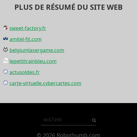
PLUS DE RÉSUMÉ DU SITE WEB
sweet-factory.fr
amitel-fjt.com
belgiumlasergame.com
lepetittrainbleu.com
actusoldes.fr
carte-virtuelle.cybercartes.com
© 2026
Robothumb.com