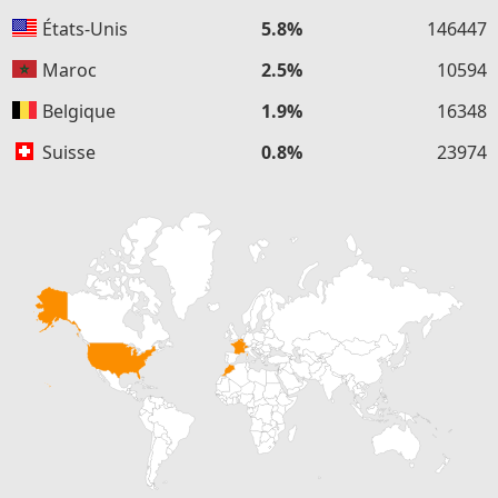
États-Unis
5.8%
146447
Maroc
2.5%
10594
Belgique
1.9%
16348
Suisse
0.8%
23974