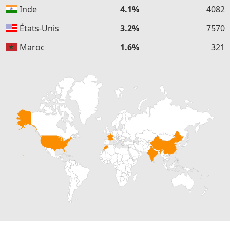
Inde
4.1%
4082
États-Unis
3.2%
7570
Maroc
1.6%
321