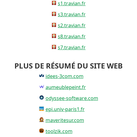
s1.travian.fr
s3.travian.fr
s2.travian.fr
s8.travian.fr
s7.travian.fr
PLUS DE RÉSUMÉ DU SITE WEB
idees-3com.com
aumeublepeint.fr
odyssee-software.com
epi.univ-paris1.fr
maveritesur.com
toolzik.com