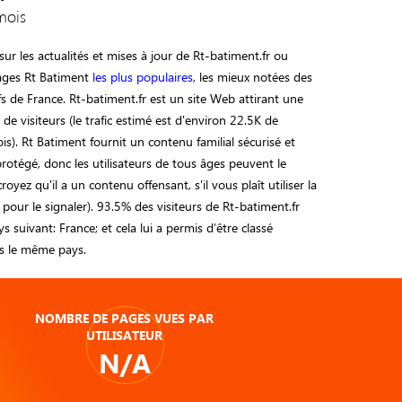
mois
ur les actualités et mises à jour de Rt-batiment.fr ou
pages Rt Batiment
les plus populaires
, les mieux notées des
ifs de France. Rt-batiment.fr est un site Web attirant une
de visiteurs (le trafic estimé est d'environ 22.5K de
ois). Rt Batiment fournit un contenu familial sécurisé et
otégé, donc les utilisateurs de tous âges peuvent le
 croyez qu'il a un contenu offensant, s'il vous plaît utiliser la
 pour le signaler). 93.5% des visiteurs de Rt-batiment.fr
s suivant: France; et cela lui a permis d’être classé
 le même pays.
NOMBRE DE PAGES VUES PAR
UTILISATEUR
N/A