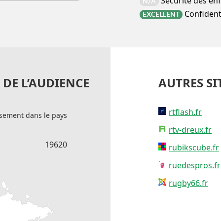
Sécurité des en
N/A
Confidenti
EXCELLENT
DE L’AUDIENCE
AUTRES SI
rtflash.fr
sement dans le pays
rtv-dreux.fr
19620
rubikscube.fr
ruedespros.fr
rugby66.fr