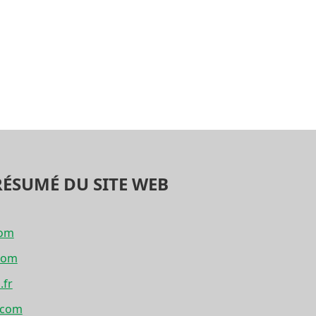
RÉSUMÉ DU SITE WEB
com
com
.fr
s.com