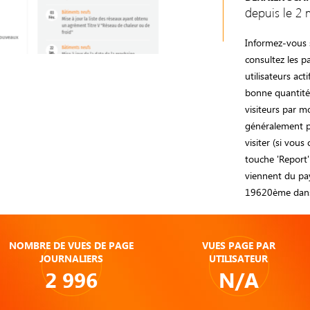
depuis le 2 
Informez-vous s
consultez les 
utilisateurs act
bonne quantité 
visiteurs par m
généralement pr
visiter (si vous
touche 'Report'
viennent du pay
19620ème dans
NOMBRE DE VUES DE PAGE
VUES PAGE PAR
JOURNALIERS
UTILISATEUR
2 996
N/A