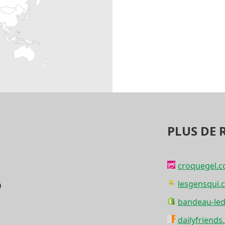
PLUS DE 
croquegel.
lesgensqui.
0
bandeau-led
dailyfriend