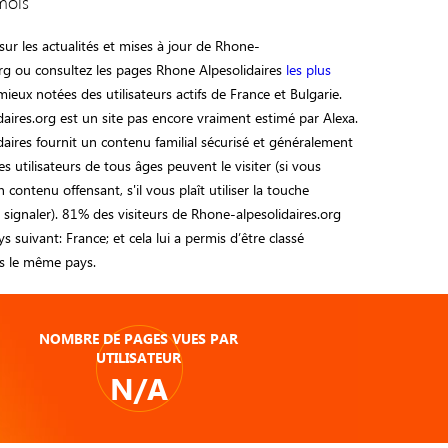
mois
ur les actualités et mises à jour de Rhone-
org ou consultez les pages Rhone Alpesolidaires
les plus
 mieux notées des utilisateurs actifs de France et Bulgarie.
aires.org est un site pas encore vraiment estimé par Alexa.
aires fournit un contenu familial sécurisé et généralement
s utilisateurs de tous âges peuvent le visiter (si vous
n contenu offensant, s'il vous plaît utiliser la touche
e signaler). 81% des visiteurs de Rhone-alpesolidaires.org
s suivant: France; et cela lui a permis d’être classé
 le même pays.
NOMBRE DE PAGES VUES PAR
UTILISATEUR
N/A