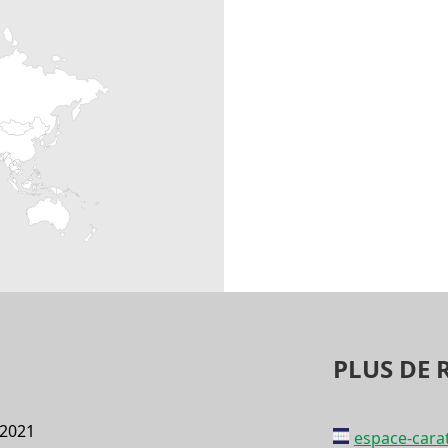
PLUS DE 
 2021
espace-carat