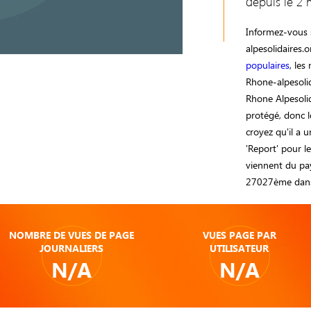
depuis le 2 
Informez-vous s
alpesolidaires.
populaires
, les
Rhone-alpesolid
Rhone Alpesolid
protégé, donc le
croyez qu'il a u
'Report' pour l
viennent du pay
27027ème dans
NOMBRE DE VUES DE PAGE
VUES PAGE PAR
JOURNALIERS
UTILISATEUR
N/A
N/A