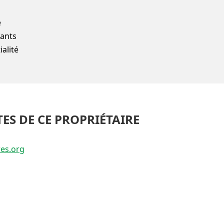
e
fants
alité
TES DE CE PROPRIÉTAIRE
res.org