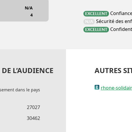
N/A
Confianc
EXCELLENT
4
Sécurité des en
N/A
Confidenti
EXCELLENT
DE L’AUDIENCE
AUTRES SI
rhone-solidai
sement dans le pays
27027
30462