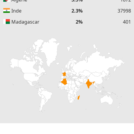
Inde
2.3%
37998
Madagascar
2%
401