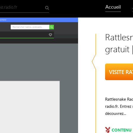
Accueil
Rattles
gratuit
VISITE R
Rattlesnake Rad
radio.fr. Entre
découvrez...
CONTENU 