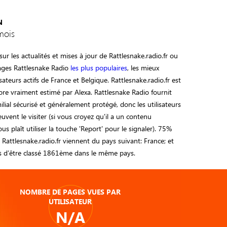
N
mois
ur les actualités et mises à jour de Rattlesnake.radio.fr ou
pages Rattlesnake Radio
les plus populaires
, les mieux
sateurs actifs de France et Belgique. Rattlesnake.radio.fr est
ore vraiment estimé par Alexa. Rattlesnake Radio fournit
lial sécurisé et généralement protégé, donc les utilisateurs
uvent le visiter (si vous croyez qu'il a un contenu
vous plaît utiliser la touche 'Report' pour le signaler). 75%
e Rattlesnake.radio.fr viennent du pays suivant: France; et
is d’être classé 1861ème dans le même pays.
NOMBRE DE PAGES VUES PAR
UTILISATEUR
N/A