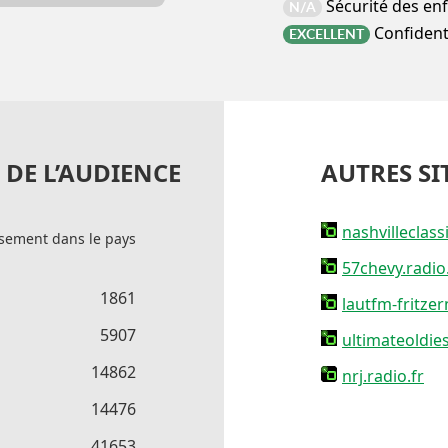
Sécurité des en
N/A
Confidenti
EXCELLENT
DE L’AUDIENCE
AUTRES SI
nashvilleclass
sement dans le pays
57chevy.radio.
1861
lautfm-fritzer
5907
ultimateoldies
14862
nrj.radio.fr
14476
41653