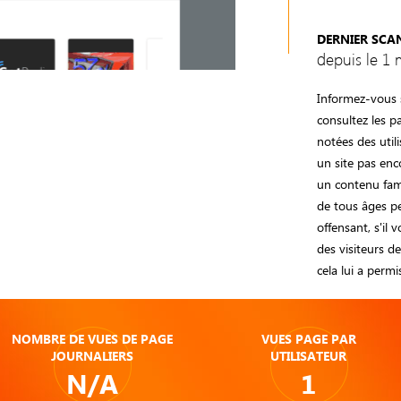
DERNIER SCA
depuis le 1 
Informez-vous s
consultez les 
notées des utili
un site pas enc
un contenu fami
de tous âges pe
offensant, s'il 
des visiteurs d
cela lui a perm
NOMBRE DE VUES DE PAGE
VUES PAGE PAR
JOURNALIERS
UTILISATEUR
N/A
1