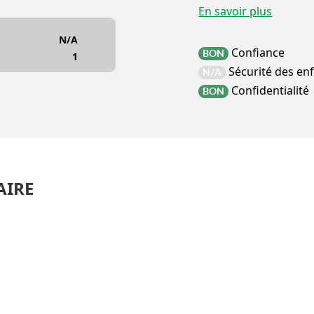
En savoir plus
N/A
Confiance
BON
1
Sécurité des en
N/A
Confidentialité
BON
AIRE