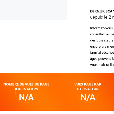
DERNIER SCA
depuis le 2 
Informez-vous s
consultez les p
des utilisateurs
encore vraiment
familial sécuri
âges peuvent le 
vous plaît utili
NOMBRE DE VUES DE PAGE
VUES PAGE PAR
JOURNALIERS
UTILISATEUR
N/A
N/A