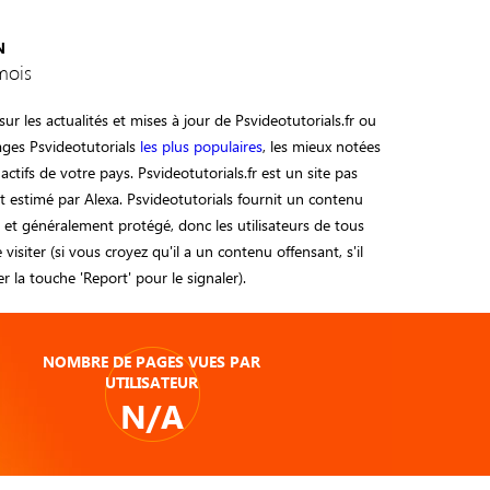
N
mois
ur les actualités et mises à jour de Psvideotutorials.fr ou
ages Psvideotutorials
les plus populaires
, les mieux notées
 actifs de votre pays. Psvideotutorials.fr est un site pas
 estimé par Alexa. Psvideotutorials fournit un contenu
sé et généralement protégé, donc les utilisateurs de tous
visiter (si vous croyez qu'il a un contenu offensant, s'il
ser la touche 'Report' pour le signaler).
NOMBRE DE PAGES VUES PAR
UTILISATEUR
N/A