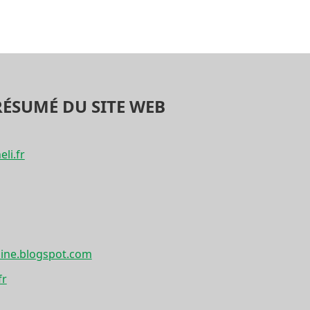
RÉSUMÉ DU SITE WEB
eli.fr
line.blogspot.com
fr