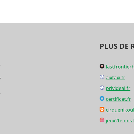
PLUS DE 
5
lastfrontierh
aixtaxi.fr
0
privideal.fr
5
certificat.fr
cirquenikou
jeux2tennis.