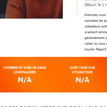
depuis le 1 
Informez-vous s
consultez les 
utilisateurs act
vraiment estimé
généralement pr
visiter (si vous
touche 'Report' 
NOMBRE DE VUES DE PAGE
VUES PAGE PAR
JOURNALIERS
UTILISATEUR
N/A
N/A