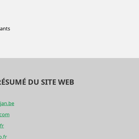
fants
RÉSUMÉ DU SITE WEB
jan.be
.com
fr
.fr