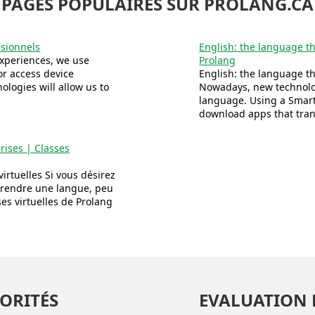
PAGES POPULAIRES SUR PROLANG.CA
ssionnels
English: the language t
xperiences, we use
Prolang
or access device
English: the language t
ologies will allow us to
Nowadays, new technolog
language. Using a Smar
download apps that trans
rises | Classes
irtuelles Si vous désirez
prendre une langue, peu
ses virtuelles de Prolang
ORITÉS
EVALUATION 