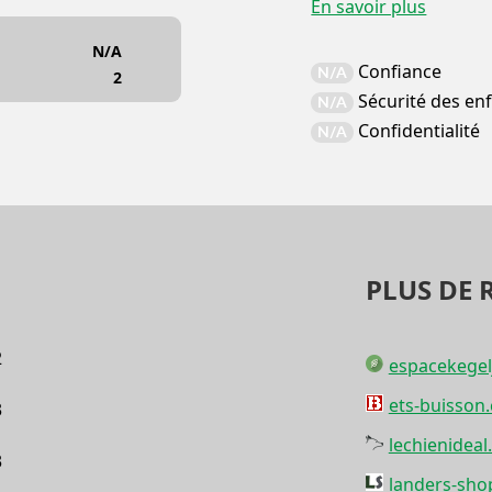
En savoir plus
N/A
Confiance
N/A
2
Sécurité des en
N/A
Confidentialité
N/A
PLUS DE 
2
espacekegel
ets-buisson
3
lechienideal.
3
landers-shop