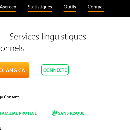
Ascreen
Statistiques
Outils
Contact
 – Services linguistiques
ionnels
ROLANG.CA
CONNECTÉ
e Consent...
FAMILIAL PROTÉGÉ
SANS RISQUE
N