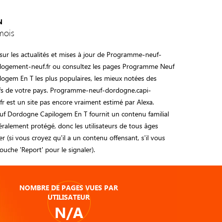
N
mois
sur les actualités et mises à jour de Programme-neuf-
logement-neuf.fr ou consultez les pages Programme Neuf
ogem En T les plus populaires, les mieux notées des
tifs de votre pays. Programme-neuf-dordogne.capi-
r est un site pas encore vraiment estimé par Alexa.
 Dordogne Capilogem En T fournit un contenu familial
éralement protégé, donc les utilisateurs de tous âges
er (si vous croyez qu'il a un contenu offensant, s'il vous
 touche 'Report' pour le signaler).
NOMBRE DE PAGES VUES PAR
UTILISATEUR
N/A