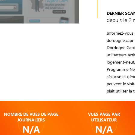
DERNIER SCA
depuis le 2 
Informez-vous 
dordogne.capi-
Dordogne Capil
utilisateurs ac
logement-neuf.f
Programme Neuf
sécurisé et gén
peuvent le visit
plaît utiliser la
NOMBRE DE VUES DE PAGE
VUES PAGE PAR
JOURNALIERS
UTILISATEUR
N/A
N/A