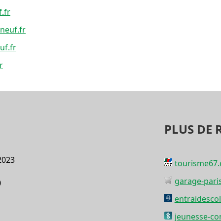
.fr
neuf.fr
uf.fr
r
PLUS DE 
2023
tourisme67
garage-paris
0
entraidescol
jeunesse-co