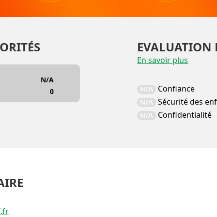
ORITÉS
EVALUATION 
En savoir plus
N/A
Confiance
N/A
0
Sécurité des en
N/A
Confidentialité
N/A
AIRE
.fr