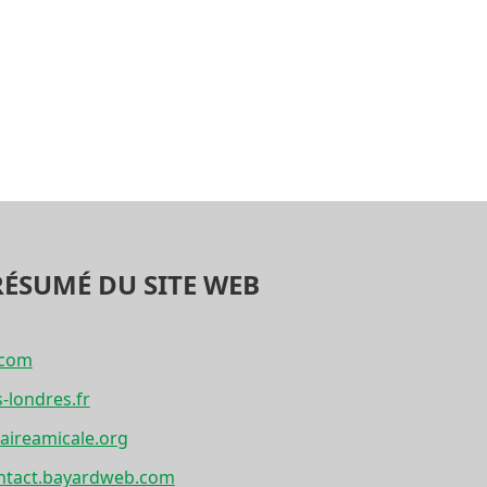
RÉSUMÉ DU SITE WEB
.com
-londres.fr
aireamicale.org
ntact.bayardweb.com