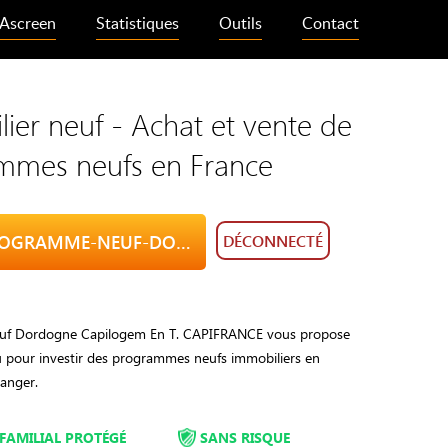
Ascreen
Statistiques
Outils
Contact
ier neuf - Achat et vente de
mmes neufs en France
VISITE PROGRAMME-NEUF-DORDOGNE.CAPI-LOGEMENT-NEUF.FR
DÉCONNECTÉ
f Dordogne Capilogem En T. CAPIFRANCE vous propose
u pour investir des programmes neufs immobiliers en
ranger.
FAMILIAL PROTÉGÉ
SANS RISQUE