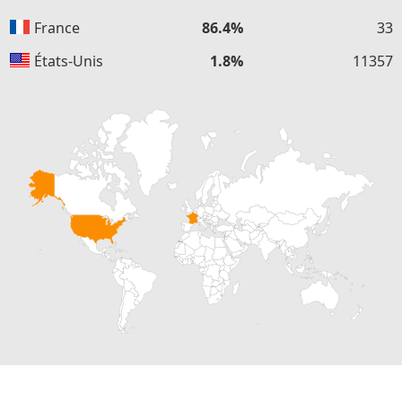
France
86.4%
33
États-Unis
1.8%
11357