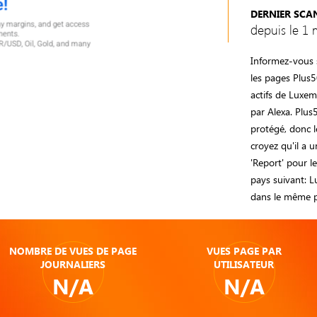
DERNIER SCA
depuis le 1 
Informez-vous s
les pages Plus
actifs de Luxem
par Alexa. Plus
protégé, donc le
croyez qu'il a u
'Report' pour l
pays suivant: L
dans le même p
NOMBRE DE VUES DE PAGE
VUES PAGE PAR
JOURNALIERS
UTILISATEUR
N/A
N/A