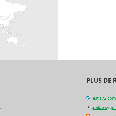
PLUS DE 
lestis72.com
guilde-sygm
0