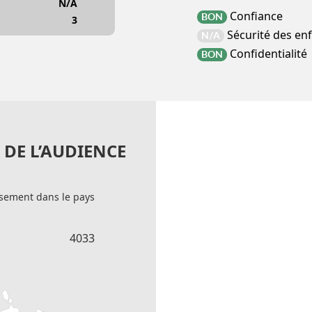
N/A
Confiance
BON
3
Sécurité des en
N/A
Confidentialité
BON
DE L’AUDIENCE
sement dans le pays
4033