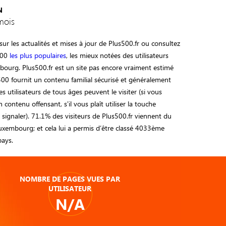
N
mois
ur les actualités et mises à jour de Plus500.fr ou consultez
500
les plus populaires
, les mieux notées des utilisateurs
bourg. Plus500.fr est un site pas encore vraiment estimé
500 fournit un contenu familial sécurisé et généralement
s utilisateurs de tous âges peuvent le visiter (si vous
n contenu offensant, s'il vous plaît utiliser la touche
e signaler). 71.1% des visiteurs de Plus500.fr viennent du
uxembourg; et cela lui a permis d’être classé 4033ème
ays.
NOMBRE DE PAGES VUES PAR
UTILISATEUR
N/A