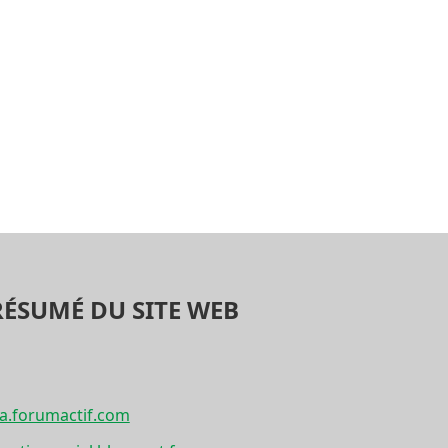
RÉSUMÉ DU SITE WEB
a.forumactif.com