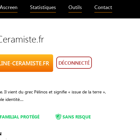
Ascreen
Statistiques
Outils
Contact
Ceramiste.fr
ELINE-CERAMISTE.FR
DÉCONNECTÉ
. Il vient du grec Pélinos et signifie « issue de la terre »,
e identité....
FAMILIAL PROTÉGÉ
SANS RISQUE
N