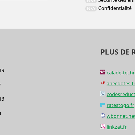
Sécurité des en
N/A
Confidentialité
N/A
PLUS DE 
19
calade-tech
anecdotes.f
0
codesreduc
13
ratestogo.fr
h
wbonnet.ne
linkzat.fr