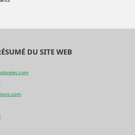
fants
RÉSUMÉ DU SITE WEB
nologies.com
r
tions.com
t