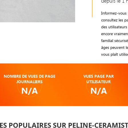
depuis le 1 
Informez-vous s
consultez les 
des utilisateurs
encore vraiment
familial sécuri
âges peuvent le 
vous plaît utili
NOMBRE DE VUES DE PAGE
VUES PAGE PAR
JOURNALIERS
UTILISATEUR
N/A
N/A
ES POPULAIRES SUR PELINE-CERAMIST