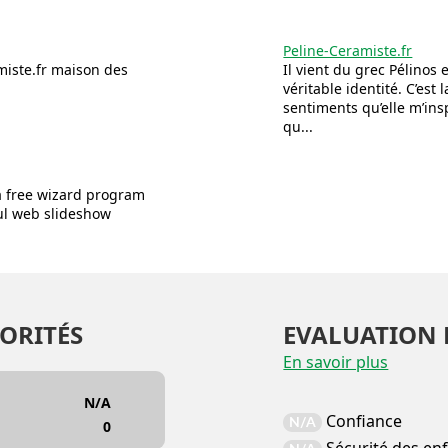
Peline-Ceramiste.fr
miste.fr maison des
Il vient du grec Pélinos e
véritable identité. C’est 
sentiments qu’elle m’ins
qu...
a free wizard program
ful web slideshow
ORITÉS
EVALUATION 
En savoir plus
N/A
Confiance
N/A
0