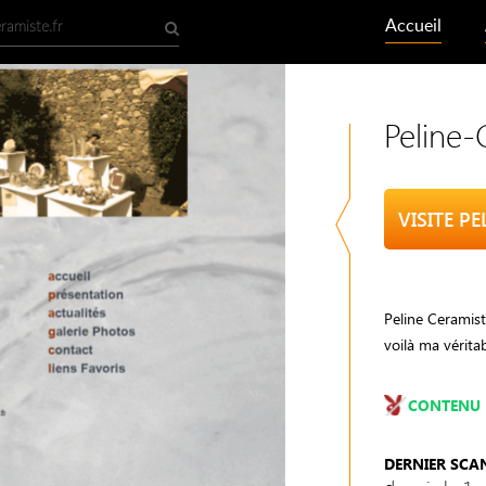
Accueil
Peline-
VISITE P
Peline Ceramiste
voilà ma véritabl
CONTENU 
DERNIER SCA