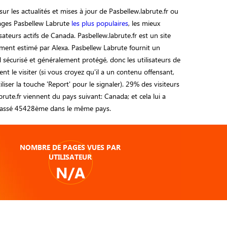
ur les actualités et mises à jour de Pasbellew.labrute.fr ou
pages Pasbellew Labrute
les plus populaires
, les mieux
sateurs actifs de Canada. Pasbellew.labrute.fr est un site
ment estimé par Alexa. Pasbellew Labrute fournit un
l sécurisé et généralement protégé, donc les utilisateurs de
nt le visiter (si vous croyez qu'il a un contenu offensant,
utiliser la touche 'Report' pour le signaler). 29% des visiteurs
brute.fr viennent du pays suivant: Canada; et cela lui a
classé 45428ème dans le même pays.
NOMBRE DE PAGES VUES PAR
UTILISATEUR
N/A