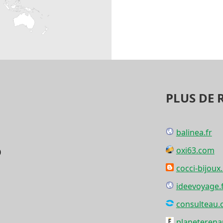
PLUS DE 
balinea.fr
oxi63.com
0
cocci-bijou
ideevoyage.
consulteau
planeterena