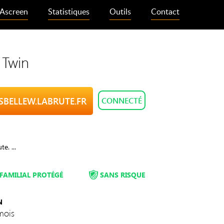
Ascreen
Statistiques
Outils
Contact
 Twin
ASBELLEW.LABRUTE.FR
CONNECTÉ
e. ...
FAMILIAL PROTÉGÉ
SANS RISQUE
N
mois