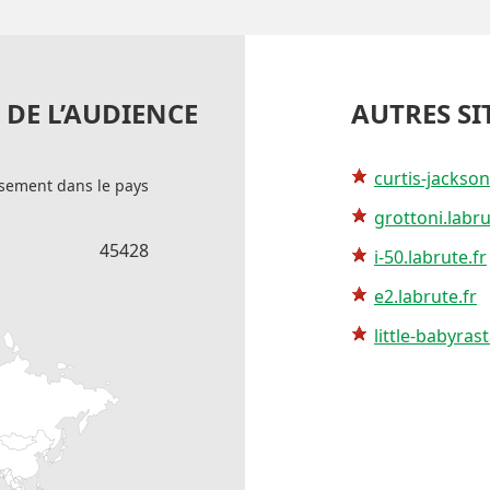
DE L’AUDIENCE
AUTRES SI
curtis-jackson
sement dans le pays
grottoni.labru
45428
i-50.labrute.fr
e2.labrute.fr
little-babyrast