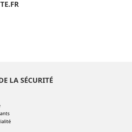
TE.FR
DE LA SÉCURITÉ
e
fants
alité