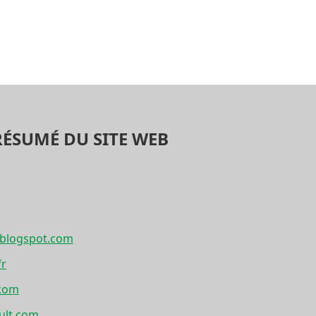
RÉSUMÉ DU SITE WEB
x.blogspot.com
fr
.com
ult.com