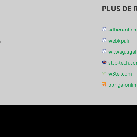
PLUS DE 
adherent.ch
webkpi.fr
0
witwag.uga
sttb-tech.c
w3tel.com
bonga-onlin