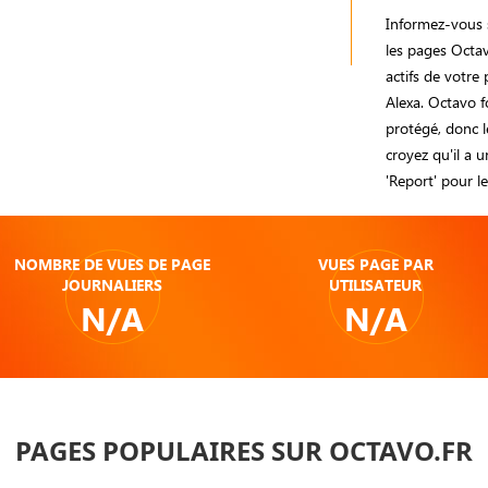
Informez-vous s
les pages Oct
actifs de votre
Alexa. Octavo f
protégé, donc le
croyez qu'il a u
'Report' pour le
NOMBRE DE VUES DE PAGE
VUES PAGE PAR
JOURNALIERS
UTILISATEUR
N/A
N/A
PAGES POPULAIRES SUR OCTAVO.FR