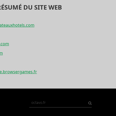
RÉSUMÉ DU SITE WEB
ateauxhotels.com
l.com
om
e.browsergames.fr