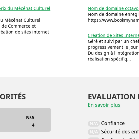
 prix du Mécénat Culturel
Nom de domaine octavo.
Nom de domaine enregis
du Mécénat Culturel
https://www.bookmyname
e de Commerce et
éation de sites internet
Création de Sites Intern
Géré et suivi par un chef
progressivement le jour
Du design à l'intégrati
réalisation spécifiq...
ORITÉS
EVALUATION 
En savoir plus
N/A
Confiance
N/A
4
Sécurité des en
N/A