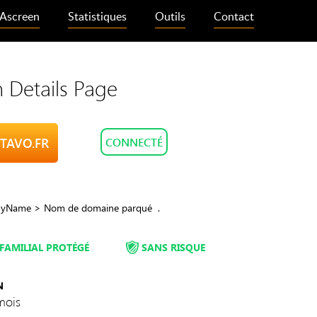
Ascreen
Statistiques
Outils
Contact
 Details Page
CTAVO.FR
CONNECTÉ
MyName > Nom de domaine parqué .
FAMILIAL PROTÉGÉ
SANS RISQUE
N
mois