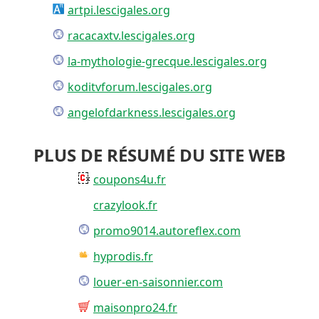
artpi.lescigales.org
racacaxtv.lescigales.org
la-mythologie-grecque.lescigales.org
koditvforum.lescigales.org
angelofdarkness.lescigales.org
PLUS DE RÉSUMÉ DU SITE WEB
coupons4u.fr
crazylook.fr
promo9014.autoreflex.com
hyprodis.fr
louer-en-saisonnier.com
maisonpro24.fr