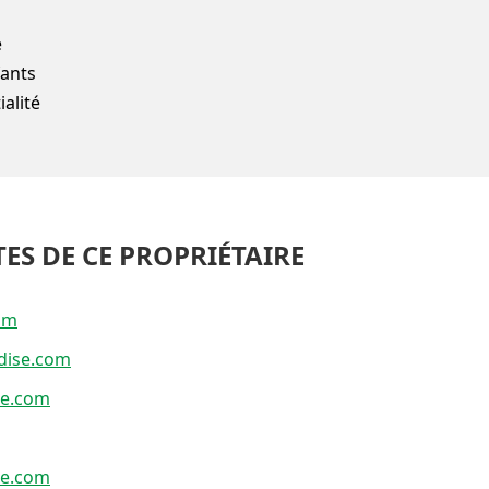
e
fants
alité
TES DE CE PROPRIÉTAIRE
om
dise.com
te.com
me.com