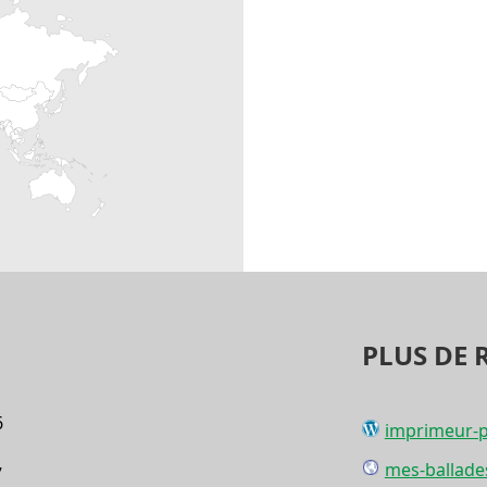
PLUS DE 
6
imprimeur-p
mes-ballade
7