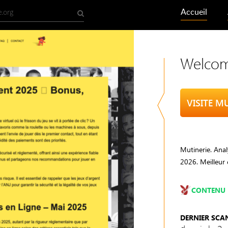
Accueil
Welcom
VISITE M
Mutinerie. Anal
2026. Meilleur 
CONTENU 
DERNIER SCA