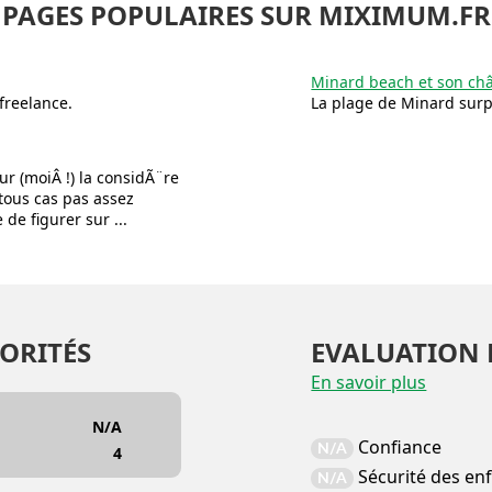
PAGES POPULAIRES SUR MIXIMUM.FR
Minard beach et son ch
freelance.
La plage de Minard sur
ur (moiÂ !) la considÃ¨re
ous cas pas assez
de figurer sur ...
ORITÉS
EVALUATION 
En savoir plus
N/A
Confiance
N/A
4
Sécurité des en
N/A