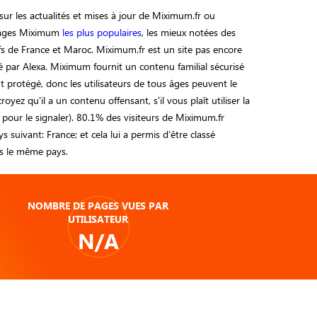
ur les actualités et mises à jour de Miximum.fr ou
 pages Miximum
les plus populaires
, les mieux notées des
tifs de France et Maroc. Miximum.fr est un site pas encore
 par Alexa. Miximum fournit un contenu familial sécurisé
 protégé, donc les utilisateurs de tous âges peuvent le
 croyez qu'il a un contenu offensant, s'il vous plaît utiliser la
 pour le signaler). 80.1% des visiteurs de Miximum.fr
s suivant: France; et cela lui a permis d’être classé
 le même pays.
NOMBRE DE PAGES VUES PAR
UTILISATEUR
N/A