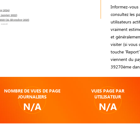
Informez-vous s
consultez les
utilisateurs ac
vraiment estimé
et généralement
visiter (si vous
touche 'Report'
viennent du pay
39270ème dans
NOMBRE DE VUES DE PAGE
VUES PAGE PAR
JOURNALIERS
UTILISATEUR
N/A
N/A