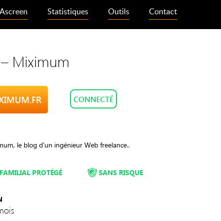
Ascreen
Statistiques
Outils
Contact
l – Miximum
IXIMUM.FR
CONNECTÉ
um, le blog d'un ingénieur Web freelance..
FAMILIAL PROTÉGÉ
SANS RISQUE
N
mois