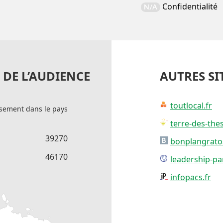
Confidentialité
N/A
DE L’AUDIENCE
AUTRES SI
toutlocal.fr
sement dans le pays
terre-des-thes
39270
bonplangratos
46170
leadership-par
infopacs.fr