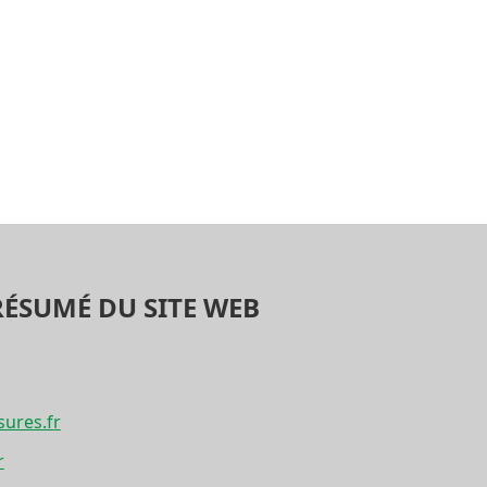
RÉSUMÉ DU SITE WEB
sures.fr
r