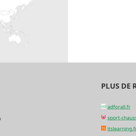
PLUS DE 
adforall.fr
sport-chaus
0
itslearning.f