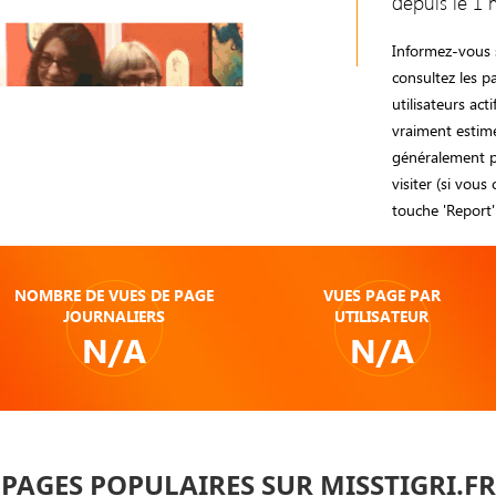
depuis le 1 
Informez-vous s
consultez les p
utilisateurs act
vraiment estimé
généralement pr
visiter (si vous
touche 'Report' 
NOMBRE DE VUES DE PAGE
VUES PAGE PAR
JOURNALIERS
UTILISATEUR
N/A
N/A
PAGES POPULAIRES SUR MISSTIGRI.FR