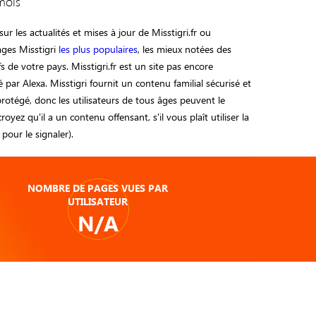
mois
ur les actualités et mises à jour de Misstigri.fr ou
ages Misstigri
les plus populaires
, les mieux notées des
ifs de votre pays. Misstigri.fr est un site pas encore
 par Alexa. Misstigri fournit un contenu familial sécurisé et
otégé, donc les utilisateurs de tous âges peuvent le
 croyez qu'il a un contenu offensant, s'il vous plaît utiliser la
pour le signaler).
NOMBRE DE PAGES VUES PAR
UTILISATEUR
N/A