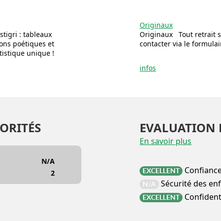
Originaux
stigri : tableaux
Originaux Tout retrait
ions poétiques et
contacter via le formula
tistique unique !
infos
ORITÉS
EVALUATION 
En savoir plus
N/A
Confianc
EXCELLENT
2
Sécurité des en
N/A
Confidenti
EXCELLENT