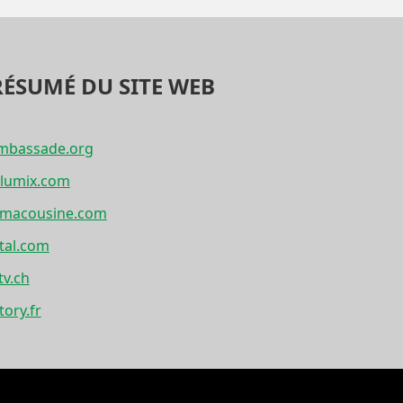
RÉSUMÉ DU SITE WEB
ambassade.org
-lumix.com
zmacousine.com
tal.com
v.ch
tory.fr