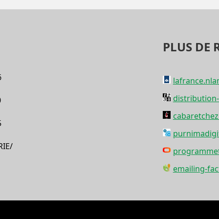
PLUS DE 
6
lafrance.nl
distribution
0
cabaretche
5
purnimadigi
IE/
programmet
emailing-fac