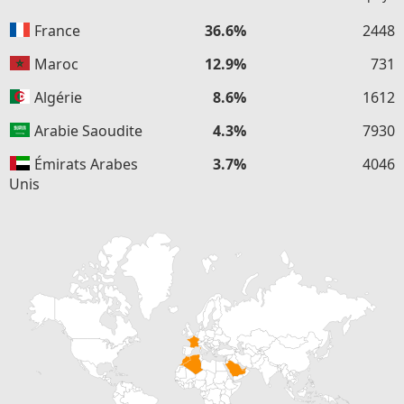
France
36.6%
2448
Maroc
12.9%
731
Algérie
8.6%
1612
Arabie Saoudite
4.3%
7930
Émirats Arabes
3.7%
4046
Unis