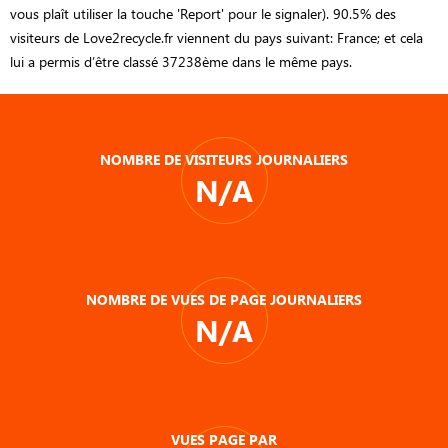
vous plaît utiliser la touche 'Report' pour le signaler). 90.5% des
visiteurs de Love2recycle.fr viennent du pays suivant: France; et cela
lui a permis d’être classé 37238ème dans le même pays.
NOMBRE DE VISITEURS JOURNALIERS
N/A
NOMBRE DE VUES DE PAGE JOURNALIERS
N/A
VUES PAGE PAR