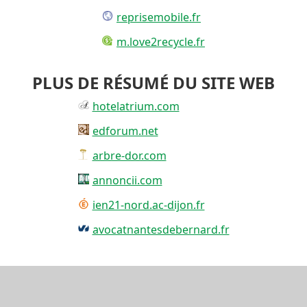
reprisemobile.fr
m.love2recycle.fr
PLUS DE RÉSUMÉ DU SITE WEB
hotelatrium.com
edforum.net
arbre-dor.com
annoncii.com
ien21-nord.ac-dijon.fr
avocatnantesdebernard.fr