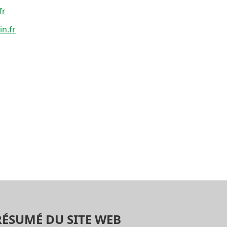
fr
in.fr
RÉSUMÉ DU SITE WEB