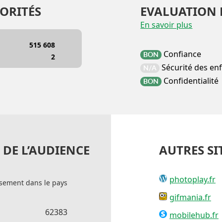
ORITÉS
EVALUATION 
En savoir plus
515 608
Confiance
BON
2
Sécurité des en
N/A
Confidentialité
BON
DE L’AUDIENCE
AUTRES SI
photoplay.fr
sement dans le pays
gifmania.fr
62383
mobilehub.fr