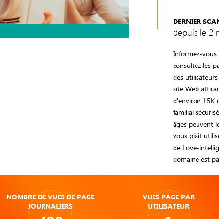
DERNIER SCA
depuis le 2 
Informez-vous s
consultez les p
des utilisateur
site Web attira
d'environ 15K d
familial sécuri
âges peuvent le 
vous plaît utili
de Love-intelli
domaine est pa
NOMBRE DE VUES DE PAGE
VUES PAGE PAR
JOURNALIERS
UTILISATEUR