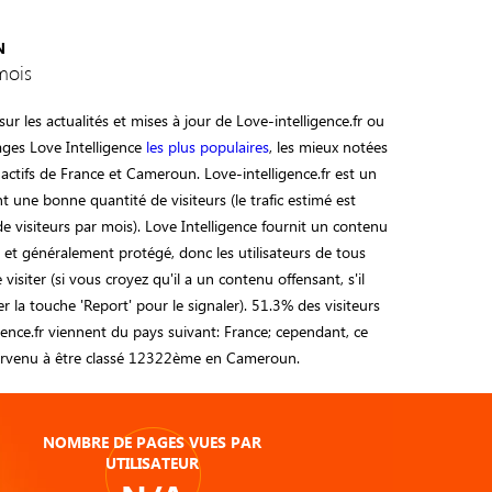
N
mois
ur les actualités et mises à jour de Love-intelligence.fr ou
ages Love Intelligence
les plus populaires
, les mieux notées
s actifs de France et Cameroun. Love-intelligence.fr est un
nt une bonne quantité de visiteurs (le trafic estimé est
e visiteurs par mois). Love Intelligence fournit un contenu
sé et généralement protégé, donc les utilisateurs de tous
visiter (si vous croyez qu'il a un contenu offensant, s'il
ser la touche 'Report' pour le signaler). 51.3% des visiteurs
gence.fr viennent du pays suivant: France; cependant, ce
rvenu à être classé 12322ème en Cameroun.
NOMBRE DE PAGES VUES PAR
UTILISATEUR