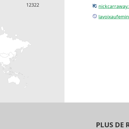
12322
nickcarraway.
lavoixaufemin
PLUS DE 