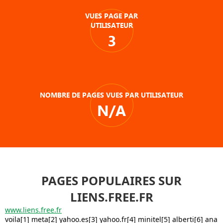
VUES PAGE PAR
UTILISATEUR
3
NOMBRE DE PAGES VUES PAR UTILISATEUR
N/A
PAGES POPULAIRES SUR
LIENS.FREE.FR
www.liens.free.fr
voila[1] meta[2] yahoo.es[3] yahoo.fr[4] minitel[5] alberti[6] ana