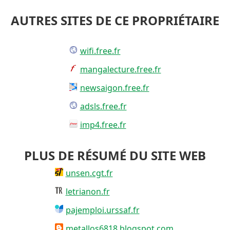
AUTRES SITES DE CE PROPRIÉTAIRE
wifi.free.fr
mangalecture.free.fr
newsaigon.free.fr
adsls.free.fr
imp4.free.fr
PLUS DE RÉSUMÉ DU SITE WEB
unsen.cgt.fr
letrianon.fr
pajemploi.urssaf.fr
metallos6818.blogspot.com