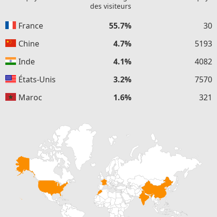
des visiteurs
France
55.7%
30
Chine
4.7%
5193
Inde
4.1%
4082
États-Unis
3.2%
7570
Maroc
1.6%
321