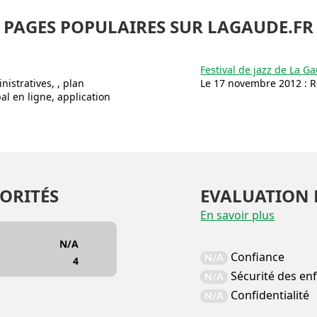
PAGES POPULAIRES SUR LAGAUDE.FR
Festival de jazz de La G
istratives, , plan
Le 17 novembre 2012 : R
pal en ligne, application
ORITÉS
EVALUATION 
En savoir plus
N/A
Confiance
N/A
4
Sécurité des en
N/A
Confidentialité
N/A