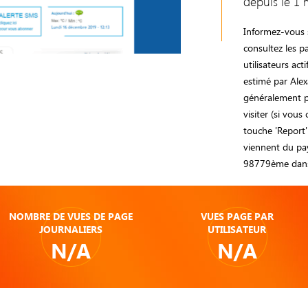
depuis le 1 
Informez-vous s
consultez les 
utilisateurs ac
estimé par Alex
généralement pr
visiter (si vous
touche 'Report'
viennent du pay
98779ème dans
NOMBRE DE VUES DE PAGE
VUES PAGE PAR
JOURNALIERS
UTILISATEUR
N/A
N/A