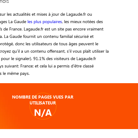
mois
ur les actualités et mises à jour de Lagaude.fr ou
pages La Gaude
les plus populaires
, les mieux notées des
tifs de France. Lagaude.fr est un site pas encore vraiment
a. La Gaude fournit un contenu familial sécurisé et
otégé, donc les utilisateurs de tous âges peuvent le
 croyez qu'il a un contenu offensant, s'il vous plaît utiliser la
 pour le signaler). 91.1% des visiteurs de Lagaude.fr
s suivant: France; et cela lui a permis d’être classé
 le même pays.
NOMBRE DE PAGES VUES PAR
UTILISATEUR
N/A