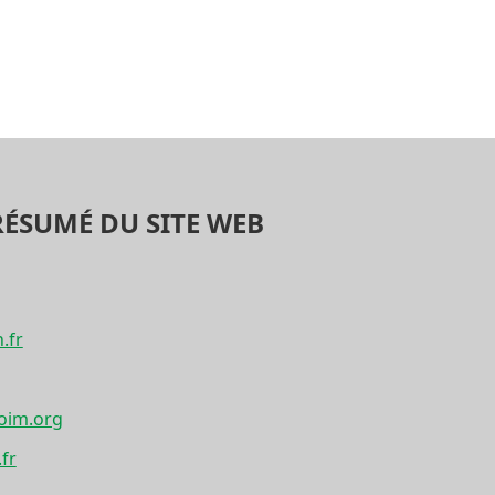
RÉSUMÉ DU SITE WEB
.fr
oim.org
fr