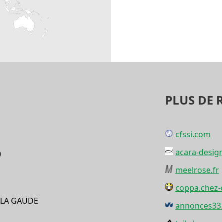
PLUS DE 
cfssi.com
acara-design
0
meelrose.fr
coppa.chez-
LA GAUDE
annonces33.