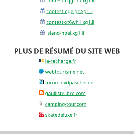
contest-cqgrbn.xg1.li
contest-egelgc.xg1.li
contest-xt6wh1.xg1.li
island-noel.xg1.li
PLUS DE RÉSUMÉ DU SITE WEB
la-recharge.fr
webtourisme.net
forum.dvdpascher.net
gaullistelibre.com
camping-tour.com
skatedeluxe.fr