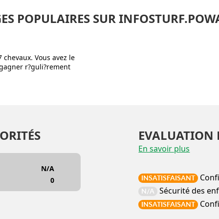
ES POPULAIRES SUR INFOSTURF.POW
7 chevaux. Vous avez le
e gagner r?guli?rement
ORITÉS
EVALUATION 
En savoir plus
N/A
Conf
INSATISFAISANT
0
Sécurité des en
N/A
Confi
INSATISFAISANT