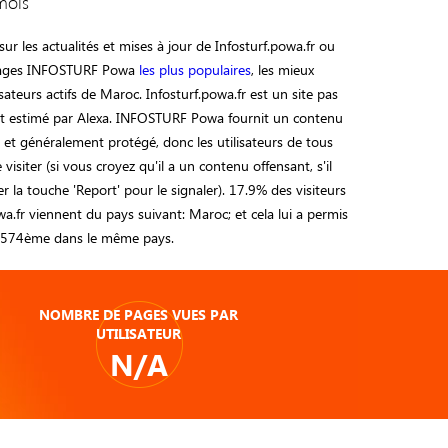
mois
ur les actualités et mises à jour de Infosturf.powa.fr ou
 pages INFOSTURF Powa
les plus populaires
, les mieux
sateurs actifs de Maroc. Infosturf.powa.fr est un site pas
t estimé par Alexa. INFOSTURF Powa fournit un contenu
sé et généralement protégé, donc les utilisateurs de tous
visiter (si vous croyez qu'il a un contenu offensant, s'il
ser la touche 'Report' pour le signaler). 17.9% des visiteurs
wa.fr viennent du pays suivant: Maroc; et cela lui a permis
33574ème dans le même pays.
NOMBRE DE PAGES VUES PAR
UTILISATEUR
N/A