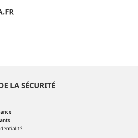
A.FR
DE LA SÉCURITÉ
iance
fants
dentialité