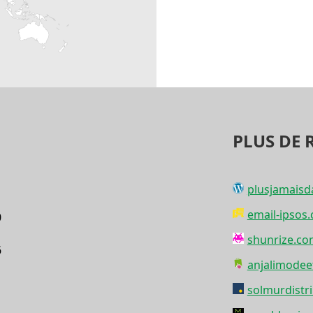
PLUS DE 
plusjamais
email-ipsos
0
shunrize.c
6
anjalimode
solmurdistri