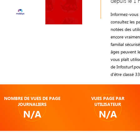
depuis le 1 
Informez-vous s
consultez les
notées des utili
encore vraimen
familial sécuri
âges peuvent le 
vous plaît utili
de Infosturf.po
d’être classé 
NOMBRE DE VUES DE PAGE
VUES PAGE PAR
JOURNALIERS
UTILISATEUR
N/A
N/A