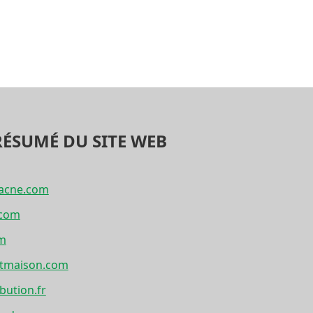
RÉSUMÉ DU SITE WEB
dacne.com
.com
om
etmaison.com
bution.fr