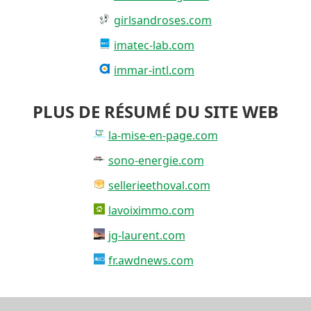
girlsandroses.com
imatec-lab.com
immar-intl.com
PLUS DE RÉSUMÉ DU SITE WEB
la-mise-en-page.com
sono-energie.com
sellerieethoval.com
lavoiximmo.com
jg-laurent.com
fr.awdnews.com