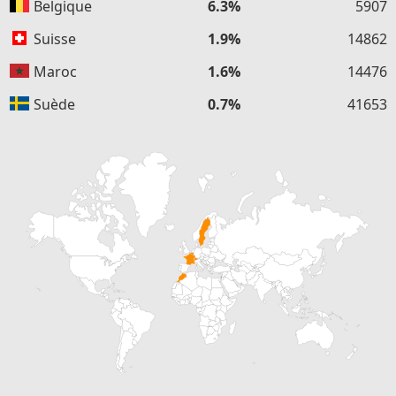
Belgique
6.3%
5907
Suisse
1.9%
14862
Maroc
1.6%
14476
Suède
0.7%
41653