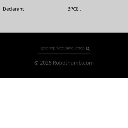
Declarant
BPCE .
© 2026
Robothumb.com