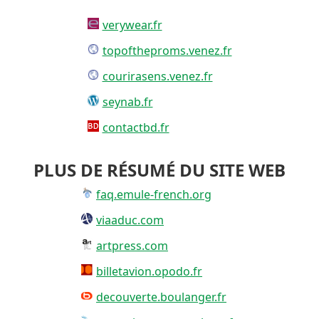
verywear.fr
topoftheproms.venez.fr
courirasens.venez.fr
seynab.fr
contactbd.fr
PLUS DE RÉSUMÉ DU SITE WEB
faq.emule-french.org
viaaduc.com
artpress.com
billetavion.opodo.fr
decouverte.boulanger.fr