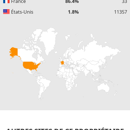
France
86.4%
33
États-Unis
1.8%
11357