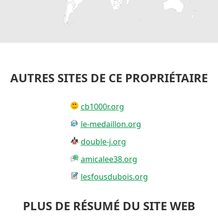
AUTRES SITES DE CE PROPRIÉTAIRE
cb1000r.org
le-medaillon.org
double-j.org
amicalee38.org
lesfousdubois.org
PLUS DE RÉSUMÉ DU SITE WEB