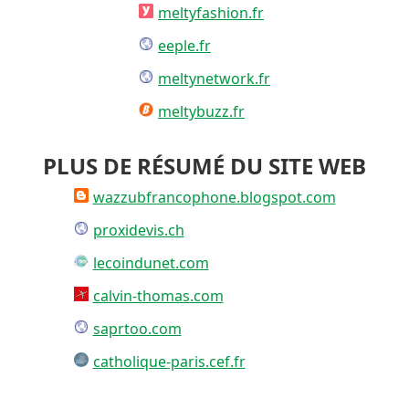
meltyfashion.fr
eeple.fr
meltynetwork.fr
meltybuzz.fr
PLUS DE RÉSUMÉ DU SITE WEB
wazzubfrancophone.blogspot.com
proxidevis.ch
lecoindunet.com
calvin-thomas.com
saprtoo.com
catholique-paris.cef.fr